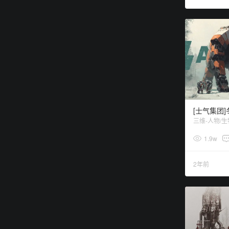
[士气集团
三维-人物/生
1.9w
2年前