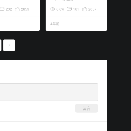
232
2859
6.6w
161
2057
4年前
留言