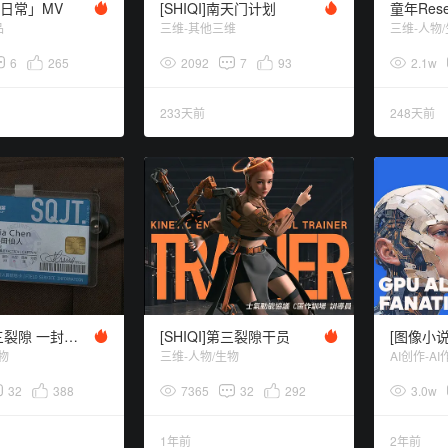
日常」MV
[SHIQI]南天门计划
童年Res
品
三维-其他三维
三维-人物
6
265
2092
7
93
2.1w
233天前
248天前
[SHIQI]第三裂隙 一封家书
[SHIQI]第三裂隙干员
[图像小
物
三维-人物/生物
AI创作-AI
32
388
7365
32
292
3.0w
1年前
2年前