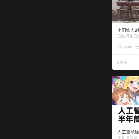
小田仙人的2
三维-其他三
3.0w
3年前
人工智能绘
文章-多领域