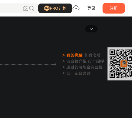
PRO计划
登录
注册
主页封面大图
4，JPG / GIF / PNG，
模式，3M以内。
核通过后展示
上传图片