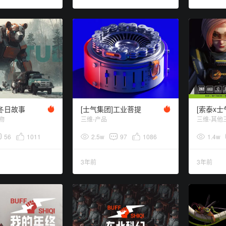
]冬日故事
[士气集团]工业菩提
[索泰x
物
三维-产品
三维-其他
56
1011
2.5w
97
1086
1.4w
3年前
3年前