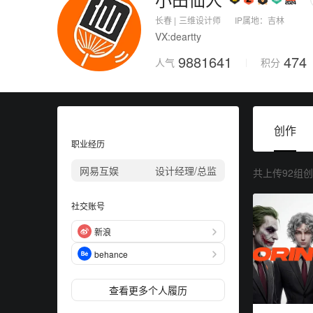
上传图片
长春 |
三维设计师
IP属地：
吉林
VX:deartty
9881641
474
人气
积分
创作
职业经历
网易互娱
设计经理/总监
共上传92组
社交账号
新浪
behance
查看更多个人履历