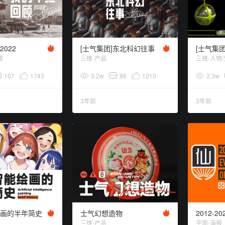
022
[士气集团]东北科幻往事
维
三维-产品
三维-人物
107
1743
3.2w
88
1210
2.3w
3年前
3年前
画的半年简史
士气幻想造物
三维-产品
平面-海报