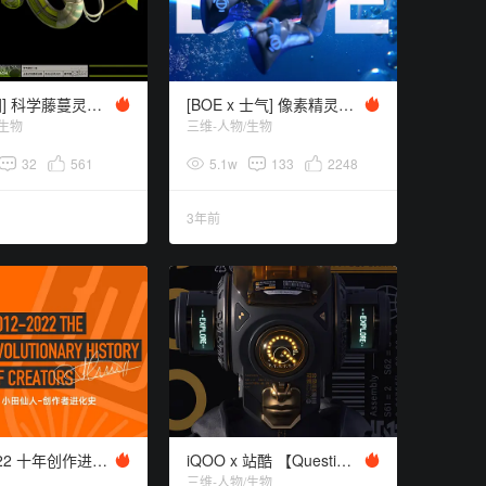
[士气集团] 科学藤蔓灵光一现
[BOE x 士气] 像素精灵SUSU
/生物
三维-人物/生物
32
561
5.1w
133
2248
3年前
2012-2022 十年创作进化史
iQOO x 站酷 【Question好奇号-探索型机械生命体】
三维-人物/生物