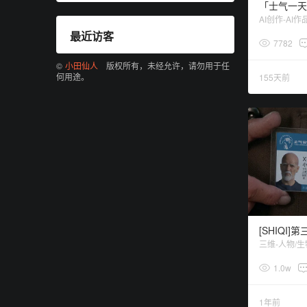
「士气一天
AI创作-AI作
最近访客
7782
©
小田仙人
版权所有，未经允许，请勿用于任
何用途。
155天前
三维-人物/生
1.0w
1年前