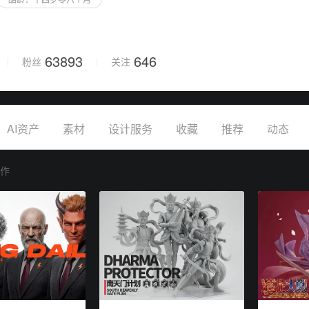
63893
646
粉丝
关注
保存设置
取消保存
AI资产
素材
设计服务
收藏
推荐
动态
创作