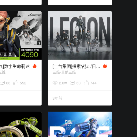
士气]数字生命莉达
[士气集团]探索/战斗/日复一日
三维
三维-其他三维
66
552
2.0w
63
744
3年前