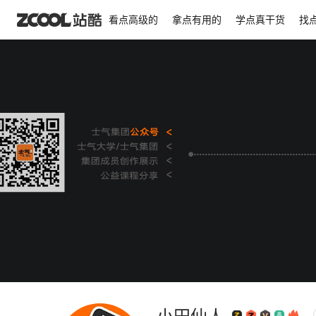
看点高级的
拿点有用的
学点真干货
找
显示背景图
锁定背景图位置
横向平铺
排列
对齐
居左
居中
背景色
背景图
尺寸不限，JPG / GIF / PNG
RGB模式，300K以内。
小田仙人
审核通过后展示