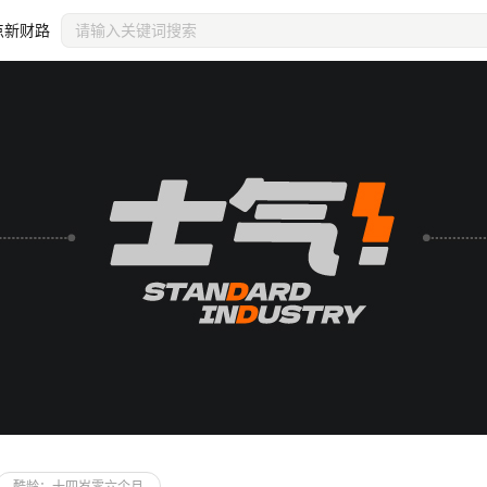
点新财路
装饰主页
纵向平铺
个人
推荐尺寸2560x34
居右
RGB
审
酷龄：
十四岁零六个月