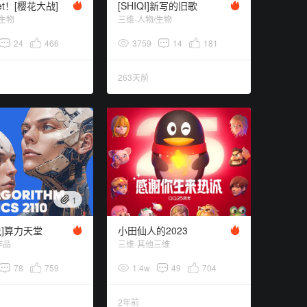
et！[樱花大战]
[SHIQI]新写的旧歌
/生物
三维-人物/生物
24
466
3759
14
181
263天前
1
说]算力天堂
小田仙人的2023
作品
三维-其他三维
78
759
1.4w
49
704
2年前